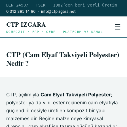
DIN 24537 · TSEK · 1982’den beri yerli üretim
0 312 395 14 96
·
info@ctpizgara.net
CTP IZGARA
☰
KOMPOZİT · FRP · GFRP · PLATFORM VE KANAL
CTP (Cam Elyaf Takviyeli Polyester)
Nedir ?
CTP, açılımıyla
Cam Elyaf Takviyeli Polyester
;
polyester ya da vinil ester reçinenin cam elyafıyla
güçlendirilmesiyle üretilen kompozit bir yapı
malzemesidir. Reçine malzemeye kimyasal
direncini, cam elyaf ise taşıma gücünü kazandırır.