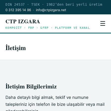
DIN 24537 · TSEK · 1982’den beri yerli üretim
0 312 395 14 96
·
info@ctpizgara.net
CTP IZGARA
☰
KOMPOZİT · FRP · GFRP · PLATFORM VE KANAL
İletişim
İletişim Bilgilerimiz
Daha detaylı bilgi almak, teklif ve numune
talepleriniz için telefon ile bize ulaşabilir veya mail