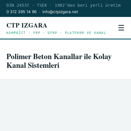
DIN 24537 · TSEK · 1982’den beri yerli üretim
0 312 395 14 96
·
info@ctpizgara.net
CTP IZGARA
☰
KOMPOZİT · FRP · GFRP · PLATFORM VE KANAL
Polimer Beton Kanallar ile Kolay
Kanal Sistemleri